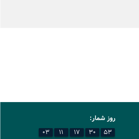
روز شمار:
03
11
17
30
52