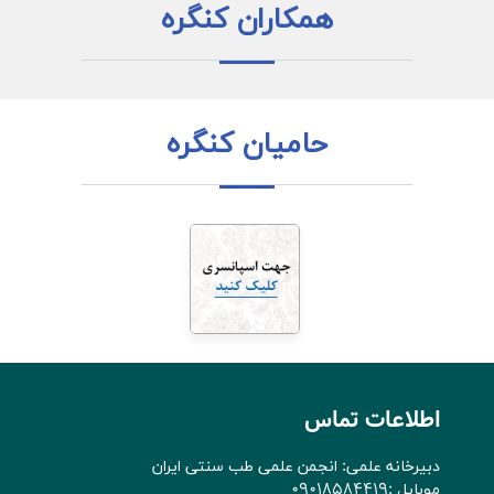
همکاران کنگره
حامیان کنگره
اطلاعات تماس
دبیرخانه علمی: انجمن علمی طب سنتی ایران
موبایل :09018584419