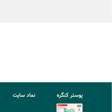
پوستر کنگره
نماد سايت