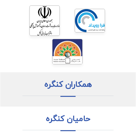
همکاران کنگره
حامیان کنگره