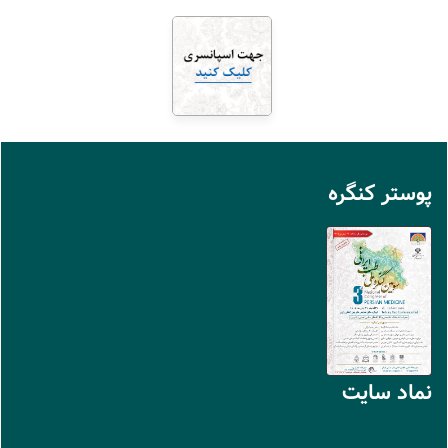
پوستر کنگره
نماد سايت