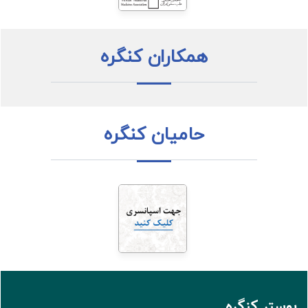
همکاران کنگره
حامیان کنگره
پوستر کنگره