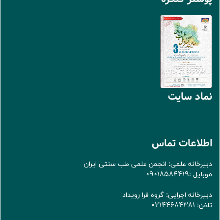
نماد سايت
اطلاعات تماس
دبیرخانه علمی: انجمن علمی طب سنتی ایران
موبایل :09018584419
دبیرخانه اجرایی: گروه فرا رویداد
تلفن: 02144684381