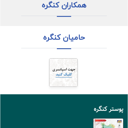
همکاران کنگره
حامیان کنگره
پوستر کنگره