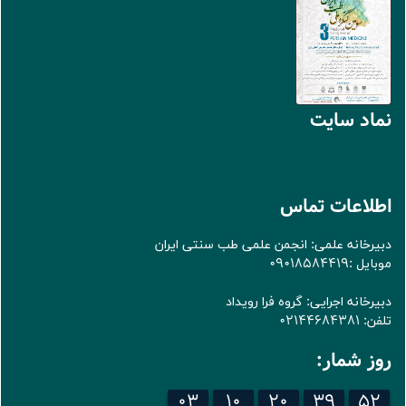
نماد سايت
اطلاعات تماس
دبیرخانه علمی: انجمن علمی طب سنتی ایران
موبایل :09018584419
دبیرخانه اجرایی: گروه فرا رویداد
تلفن: 02144684381
روز شمار:
03
10
20
39
52