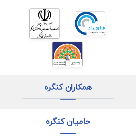
همکاران کنگره
حامیان کنگره