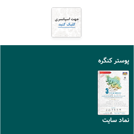
پوستر کنگره
نماد سايت